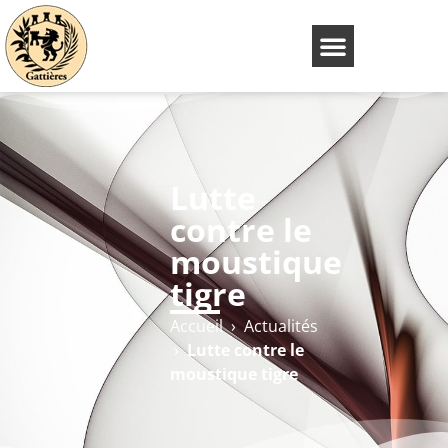
Lutte
contre le
moustique
tigre
Accueil
›
Actualités
›
Lutte contre le
moustique tigre