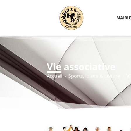
MAIRIE
Vie associative
Accueil
›
Sports, loisirs & culture
›
Vi