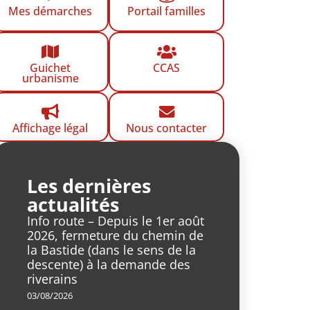
Mes démarches
Portail familles
Guichet
CCAS
urbanisme
Affichage légal
Nous contacter
Les dernières
actualités
Info route – Depuis le 1er août
2026, fermeture du chemin de
la Bastide (dans le sens de la
descente) à la demande des
riverains
03/08/2026