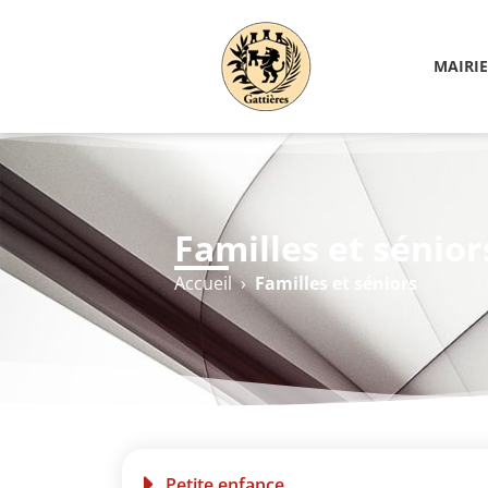
MAIRIE
Familles et sénior
Accueil
›
Familles et séniors
Petite enfance