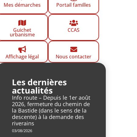
Mes démarches
Portail familles
Guichet
CCAS
urbanisme
Affichage légal
Nous contacter
Les dernières
actualités
Info route – Depuis le 1er août
2026, fermeture du chemin de
la Bastide (dans le sens de la
descente) à la demande des
riverains
03/08/2026