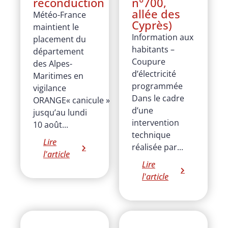
reconduction
n°700,
allée des
Météo-France
Cyprès)
maintient le
Information aux
placement du
habitants –
département
Coupure
des Alpes-
d’électricité
Maritimes en
programmée
vigilance
Dans le cadre
ORANGE« canicule »
d’une
jusqu’au lundi
intervention
10 août...
technique
Lire
réalisée par...
l'article
Lire
l'article