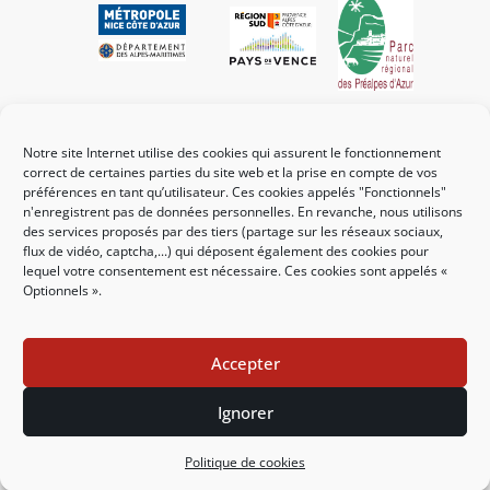
Liens utiles
Notre site Internet utilise des cookies qui assurent le fonctionnement
Mes démarches
correct de certaines parties du site web et la prise en compte de vos
préférences en tant qu’utilisateur. Ces cookies appelés "Fonctionnels"
Portail familles
n'enregistrent pas de données personnelles. En revanche, nous utilisons
des services proposés par des tiers (partage sur les réseaux sociaux,
Guichet urbanisme
flux de vidéo, captcha,...) qui déposent également des cookies pour
lequel votre consentement est nécessaire. Ces cookies sont appelés «
CCAS
Optionnels ».
Affichage légal
Accepter
Nous contacter
Ignorer
Mentions légales
Politique des cookies
Politique de cookies
Accessibilité : partiellement conforme
Plan du site