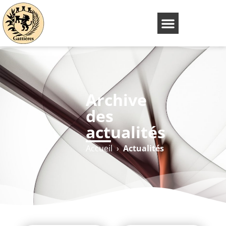
Archive
des
actualités
Accueil
›
Actualités