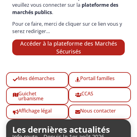
veuillez vous connecter sur la
plateforme des
marchés publics
.
Pour ce faire, merci de cliquer sur ce lien vous y
serez rediriger…
Accéder à la plateforme des Marchés
Sécurisés
Mes démarches
Portail familles
Guichet
CCAS
urbanisme
Affichage légal
Nous contacter
Les dernières actualités
Info route – Depuis le 1er août 2026,