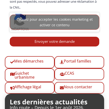
sont pas respectés, vous pouvez adresser une réclamation à
la CNIL.
Cliquez pour accepter les cookies marketing et
activer ce contenu
Envoyer votre demande
Mes démarches
Portail familles
Guichet
CCAS
urbanisme
Affichage légal
Nous contacter
Les dernières actualités
Info route – Depuis le 1er août 2026,