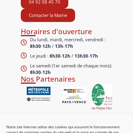
04 92 08 45 70
Contacter la Mairie
Horaires d'ouverture
Du lundi, mardi, mercredi, vendredi :
8h30
-
12h
/
13h
-
17h
Le jeudi :
8h30
-
12h
/
13h30
-
17h
Le samedi (1er samedi de chaque mois):
8h30
-
12h
Nos Partenaires
Liens utiles
Notre site Internet utilise des cookies qui assurent le fonctionnement
Mes démarches
correct de certaines parties du site web et la prise en compte de vos