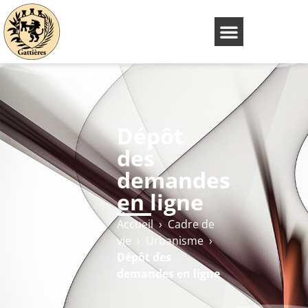
Dépôt
des
demandes
en ligne
Accueil
›
Cadre de
vie
›
Urbanisme
›
Dépôt des
demandes en ligne