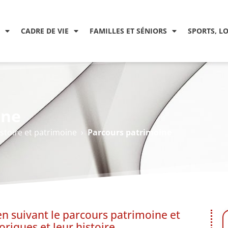
CADRE DE VIE
FAMILLES ET SÉNIORS
SPORTS, L
ine
stoire et patrimoine
›
Parcours patrimoine
en suivant le parcours patrimoine et
oriques et leur histoire.