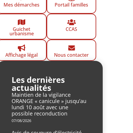
Mes démarches
Portail familles
Guichet
CCAS
urbanisme
Affichage légal
Nous contacter
Les dernières
actualités
Maintien de la vigilance
ORANGE « canicule » jusqu’au
lundi 10 août avec une
possible reconduction
07/08/2026
Avis de coupure d’électricité,