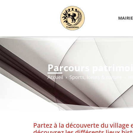
MAIRIE
Parcours patrimo
Accueil
›
Sports, loisirs & culture
›
Hi
Partez à la découverte du village 
découvrez les différents lieux hist