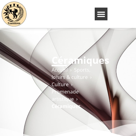
Céramiques
Accueil
›
Sports,
loisirs & culture
›
Culture
›
Promenade
artistique
›
Céramiques