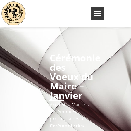
Cérémonie
des
Voeux du
Maire –
Janvier
Accueil
›
Mairie
›
Cérémonies
protocolaires
›
Cérémonie des