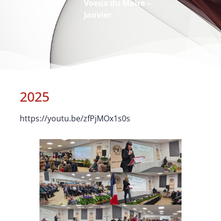
Voeux du Maire –
Janvier
2025
https://youtu.be/zfPjMOx1s0s