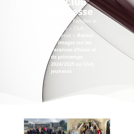
au Club
jeunesse
Accueil
›
Familles et
séniors
›
Club
jeunesse
›
Retour
en images sur les
vacances d’hiver et
de printemps
2024/2025 au Club
jeunesse