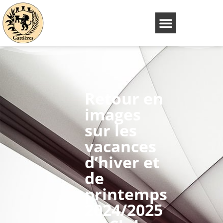
Retour en
images
sur les
vacances
d’hiver et
de
printemps
2024/2025