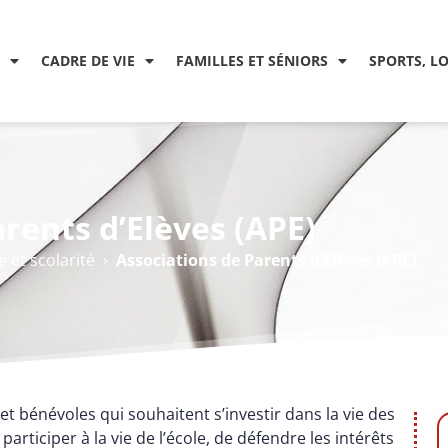
CADRE DE VIE
FAMILLES ET SÉNIORS
SPORTS, L
rents d’Elèves (APE)
 et scolarité
›
Associations de Parents d’Elèves (APE)
 et bénévoles qui souhaitent s’investir dans la vie des
participer à la vie de l’école, de défendre les intérêts