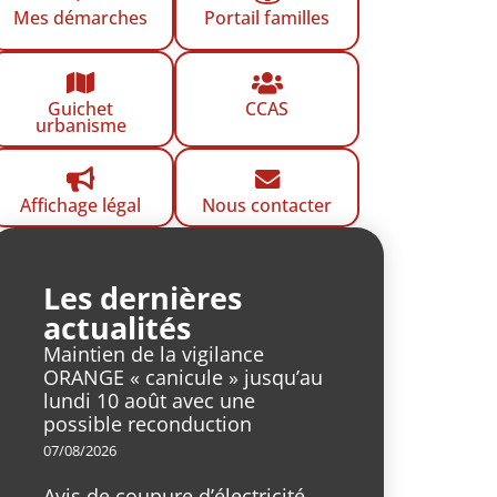
Mes démarches
Portail familles
Guichet
CCAS
urbanisme
Affichage légal
Nous contacter
Les dernières
actualités
Maintien de la vigilance
ORANGE « canicule » jusqu’au
lundi 10 août avec une
possible reconduction
07/08/2026
Avis de coupure d’électricité,