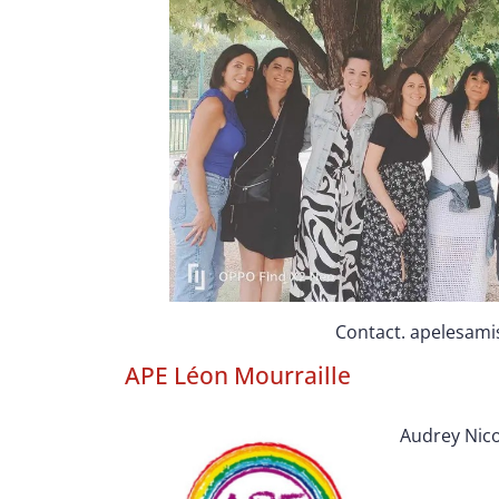
Contact.
apelesam
APE Léon Mourraille
Audrey Nico