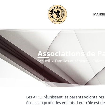
MAIRIE
Associations de Pa
Accueil
›
Familles et séniors
›
Enfance
Les A.P.E. réunissent les parents volontaires
écoles au profit des enfants. Leur rôle est de 