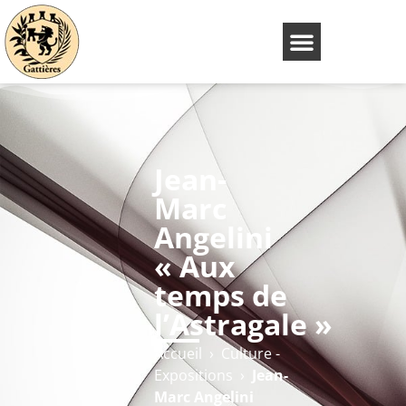
Jean-
Marc
Angelini
« Aux
temps de
l’Astragale »
Accueil
›
Culture -
Expositions
›
Jean-
Marc Angelini