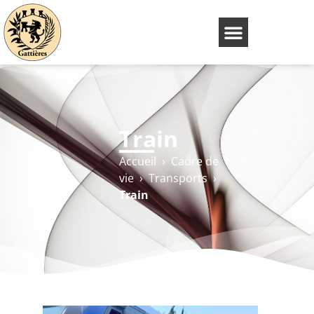
Train
Accueil
›
Cadre de
vie
›
Transports
›
Train