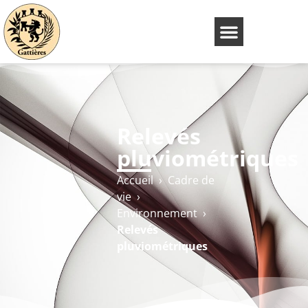
Relevés
pluviométriques
Accueil
›
Cadre de
vie
›
Environnement
›
Relevés
pluviométriques