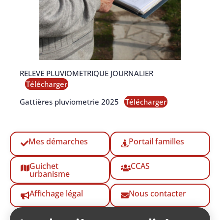
RELEVE PLUVIOMETRIQUE JOURNALIER
Télécharger
Gattières pluviometrie 2025
Télécharger
Mes démarches
Portail familles
Guichet
CCAS
urbanisme
Affichage légal
Nous contacter