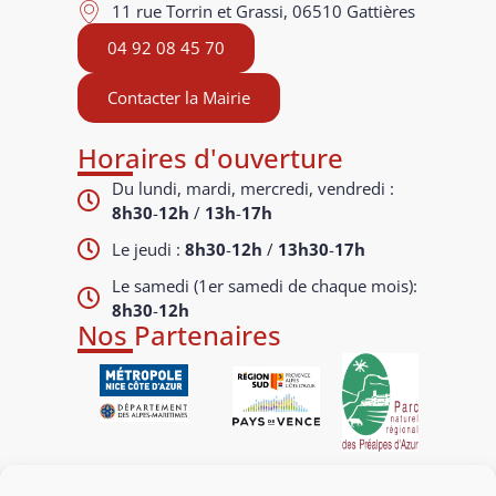
11 rue Torrin et Grassi, 06510 Gattières
04 92 08 45 70
Contacter la Mairie
Horaires d'ouverture
Du lundi, mardi, mercredi, vendredi :
8h30
-
12h
/
13h
-
17h
Le jeudi :
8h30
-
12h
/
13h30
-
17h
Le samedi (1er samedi de chaque mois):
8h30
-
12h
Nos Partenaires
Liens utiles