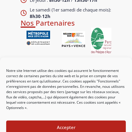
Le jeudi :
8h30
-
12h
/
13h30
-
17h
Le samedi (1er samedi de chaque mois):
8h30
-
12h
Nos Partenaires
Liens utiles
Notre site Internet utilise des cookies qui assurent le fonctionnement
Mes démarches
correct de certaines parties du site web et la prise en compte de vos
préférences en tant qu’utilisateur. Ces cookies appelés "Fonctionnels"
Portail familles
n'enregistrent pas de données personnelles. En revanche, nous utilisons
des services proposés par des tiers (partage sur les réseaux sociaux,
Guichet urbanisme
flux de vidéo, captcha,...) qui déposent également des cookies pour
lequel votre consentement est nécessaire. Ces cookies sont appelés «
CCAS
Optionnels ».
Affichage légal
Accepter
Nous contacter