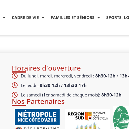
CADRE DE VIE
FAMILLES ET SÉNIORS
SPORTS, L
Horaires d'ouverture
Du lundi, mardi, mercredi, vendredi :
8h30
-
12h
/
13h
-
Le jeudi :
8h30
-
12h
/
13h30
-
17h
Le samedi (1er samedi de chaque mois):
8h30
-
12h
Nos Partenaires