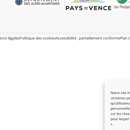
ons légales
Politique des cookies
Accessibilité : partiellement conforme
Plan d
Notre site I
certaines pa
qu’utilisat
personnelles
sur les rése
pour lequel
».