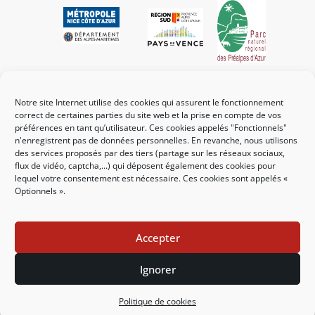
Liens utiles
Notre site Internet utilise des cookies qui assurent le fonctionnement
Mes démarches
correct de certaines parties du site web et la prise en compte de vos
préférences en tant qu’utilisateur. Ces cookies appelés "Fonctionnels"
Portail familles
n'enregistrent pas de données personnelles. En revanche, nous utilisons
des services proposés par des tiers (partage sur les réseaux sociaux,
Guichet urbanisme
flux de vidéo, captcha,...) qui déposent également des cookies pour
lequel votre consentement est nécessaire. Ces cookies sont appelés «
CCAS
Optionnels ».
Affichage légal
Accepter
Nous contacter
Ignorer
Mentions légales
Politique des cookies
Politique de cookies
Accessibilité : partiellement conforme
Plan du site