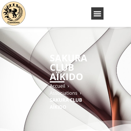
SAKURA
CLUB
AÏKIDO
Accueil
›
Associations
›
SAKURA CLUB
AÏKIDO