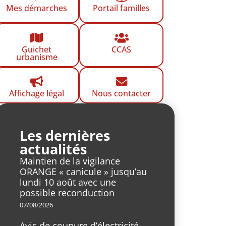
Mes démarches
Portail familles
Guichet
CCAS
urbanisme
Affichage légal
Nous contacter
Les dernières
actualités
Maintien de la vigilance
ORANGE « canicule » jusqu’au
lundi 10 août avec une
possible reconduction
07/08/2026
Avis de coupure d’électricité,