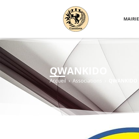
MAIRIE
QWANKIDO
Accueil
›
Associations
›
QWANKIDO