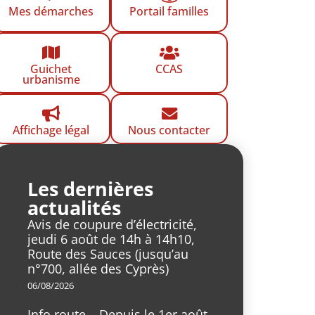
Mes démarches
Portail familles
Guichet
CCAS
urbanisme
Affichage légal
Nous contacter
Les dernières
actualités
Avis de coupure d’électricité,
jeudi 6 août de 14h à 14h10,
Route des Sauces (jusqu’au
n°700, allée des Cyprès)
06/08/2026
Info route – Depuis le 1er août