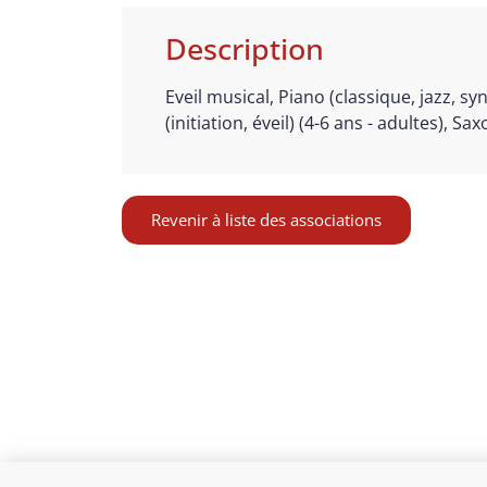
Description
Eveil musical, Piano (classique, jazz, syn
(initiation, éveil) (4-6 ans - adultes), S
Revenir à liste des associations