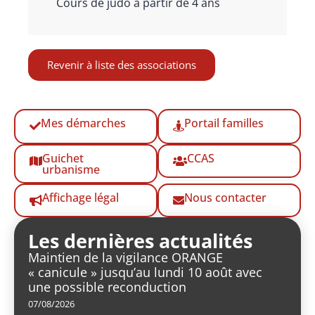
Cours de judo à partir de 4 ans
Revenir à liste des associations
Mes démarches
Portail familles
Guichet
CCAS
urbanisme
Affichage légal
Nous contacter
Les dernières actualités
Maintien de la vigilance ORANGE
« canicule » jusqu’au lundi 10 août avec
une possible reconduction
07/08/2026