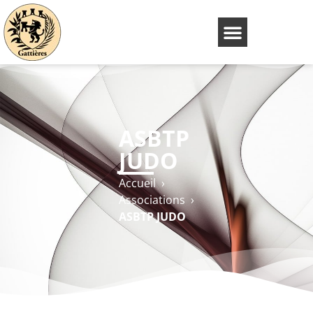
ASBTP
JUDO
Accueil
›
Associations
›
ASBTP JUDO