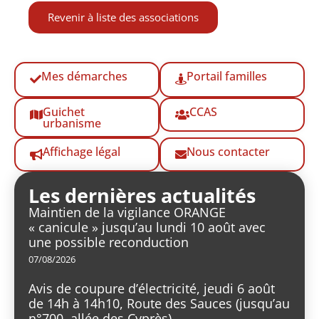
Revenir à liste des associations
Mes démarches
Portail familles
Guichet
CCAS
urbanisme
Affichage légal
Nous contacter
Les dernières actualités
Maintien de la vigilance ORANGE
« canicule » jusqu’au lundi 10 août avec
une possible reconduction
07/08/2026
Avis de coupure d’électricité, jeudi 6 août
de 14h à 14h10, Route des Sauces (jusqu’au
n°700, allée des Cyprès)