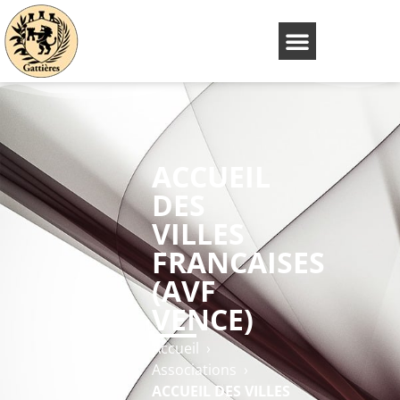
ACCUEIL
DES
VILLES
FRANCAISES
(AVF
VENCE)
Accueil
›
Associations
›
ACCUEIL DES VILLES