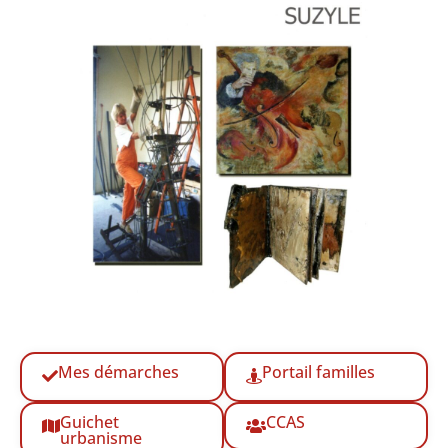
Mes démarches
Portail familles
Guichet
CCAS
urbanisme