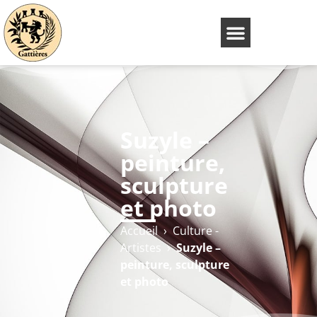
Suzyle –
peinture,
sculpture
et photo
Accueil
›
Culture -
Artistes
›
Suzyle –
peinture, sculpture
et photo