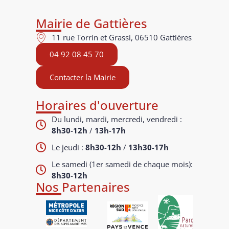
Mairie de Gattières
11 rue Torrin et Grassi, 06510 Gattières
04 92 08 45 70
Contacter la Mairie
Horaires d'ouverture
Du lundi, mardi, mercredi, vendredi :
8h30
-
12h
/
13h
-
17h
Le jeudi :
8h30
-
12h
/
13h30
-
17h
Le samedi (1er samedi de chaque mois):
8h30
-
12h
Nos Partenaires